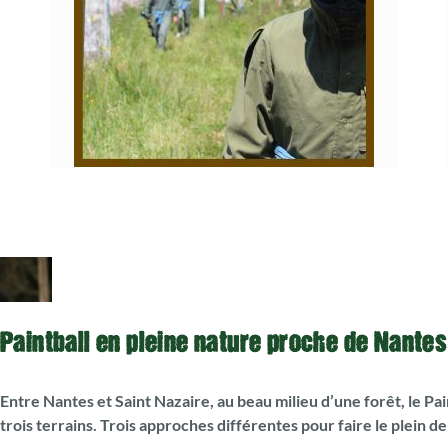
Passez du saloon à la prison
en terrain découvert ,
surveillez vos arrières...
vos ennemis ne sont jamais loin !
Paintball en pleine nature proche de Nantes
Entre Nantes et Saint Nazaire, au beau milieu d’une forêt, le Pa
trois terrains. Trois approches différentes pour faire le plein d