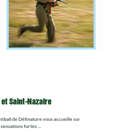
Eliminez l'équipe adverse sur un terrain
symétrique et limité avec des règles strictes
et un temps imparti.
La version compétition du Paintball !
 et Saint-Nazaire
intball de Définature vous accueille sur
e sensations fortes …