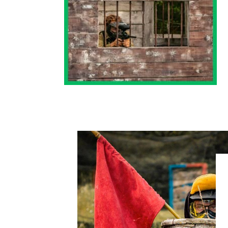
Faites 2 groupes,
prisonniers contre policiers,
et tentez de sortir de prison !