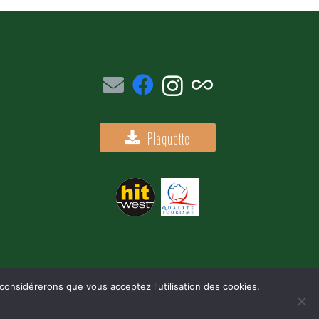
all_inclusive
Plaquette
 considérerons que vous acceptez l'utilisation des cookies.
on :
Lirelasuite.fr