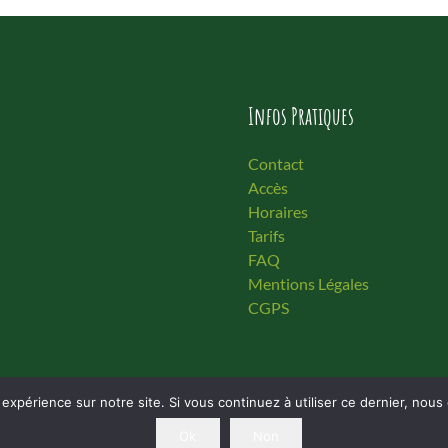
Infos Pratiques
Contact
Accès
Horaires
Tarifs
FAQ
Mentions Légales
CGPS
 expérience sur notre site. Si vous continuez à utiliser ce dernier, nous
Ok
Non
a Rousselière / Définature 2023 |
Mentions Légales / Confidentialité
|Réalisati